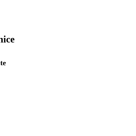
nice
te