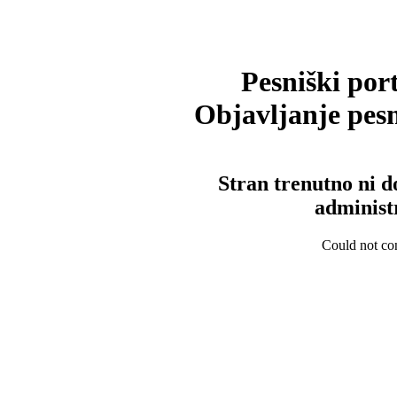
Pesniški port
Objavljanje pesm
Stran trenutno ni d
administ
Could not con