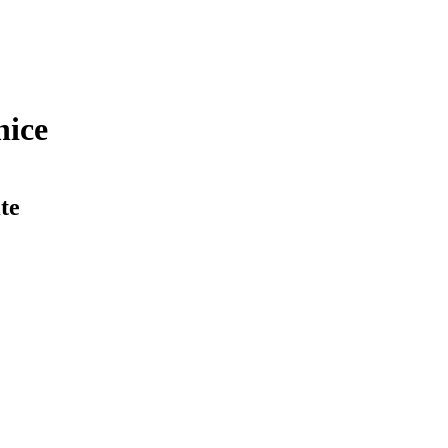
nice
te