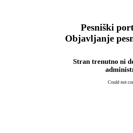
Pesniški port
Objavljanje pesm
Stran trenutno ni d
administ
Could not con