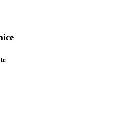
nice
te