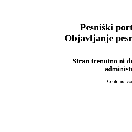
Pesniški port
Objavljanje pesm
Stran trenutno ni d
administ
Could not con