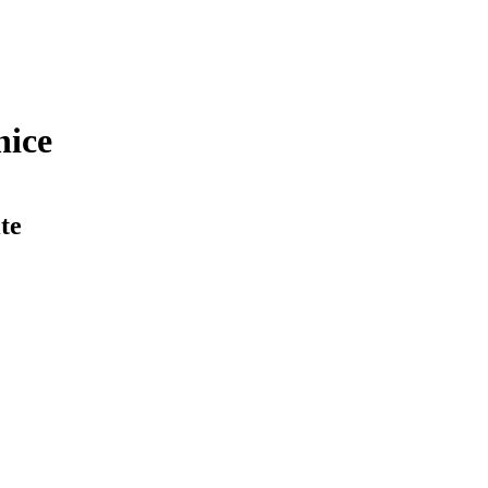
nice
te