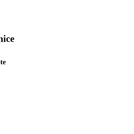
nice
te