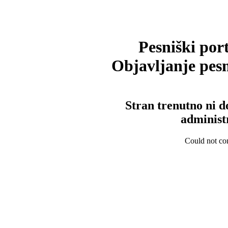
Pesniški port
Objavljanje pesm
Stran trenutno ni d
administ
Could not con