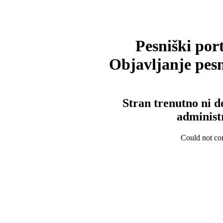
Pesniški port
Objavljanje pesm
Stran trenutno ni d
administ
Could not con