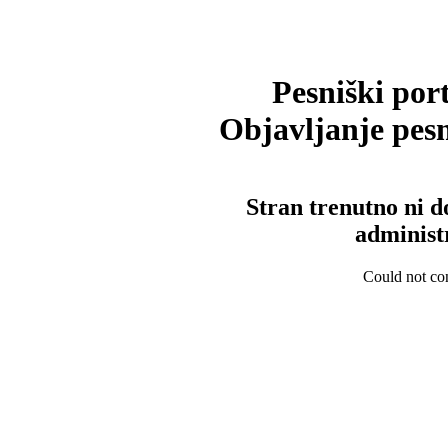
Pesniški port
Objavljanje pesm
Stran trenutno ni d
administ
Could not con