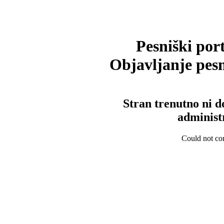
Pesniški port
Objavljanje pesm
Stran trenutno ni d
administ
Could not con