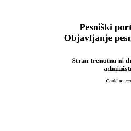
Pesniški port
Objavljanje pesm
Stran trenutno ni d
administ
Could not con