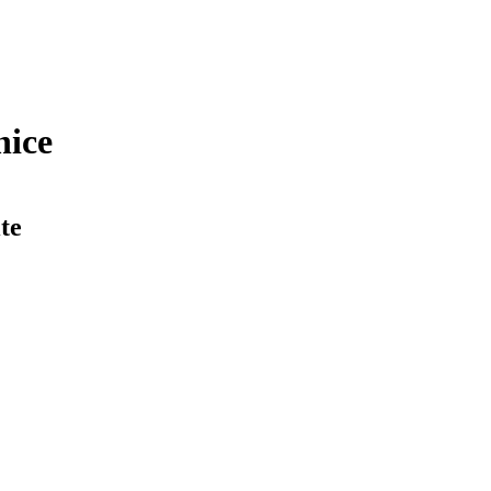
nice
te