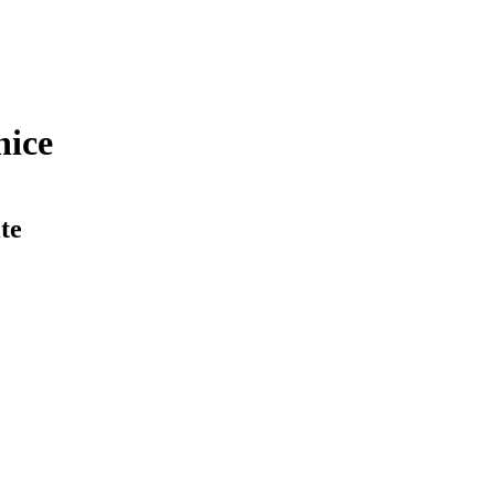
nice
te