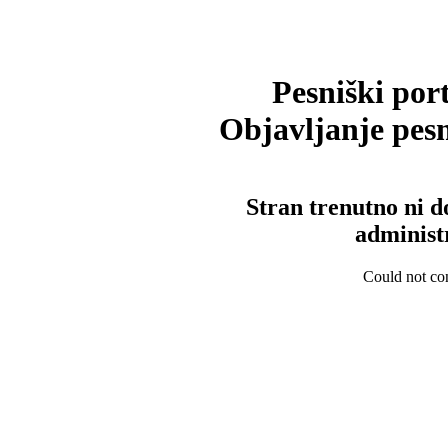
Pesniški port
Objavljanje pesm
Stran trenutno ni d
administ
Could not con