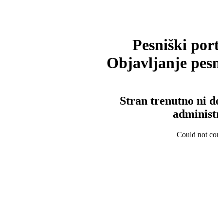
Pesniški port
Objavljanje pesm
Stran trenutno ni d
administ
Could not con