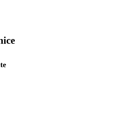
nice
te