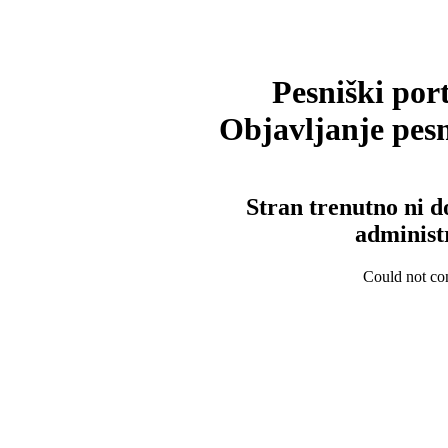
Pesniški port
Objavljanje pesm
Stran trenutno ni d
administ
Could not con