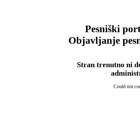
Pesniški port
Objavljanje pesm
Stran trenutno ni d
administ
Could not con