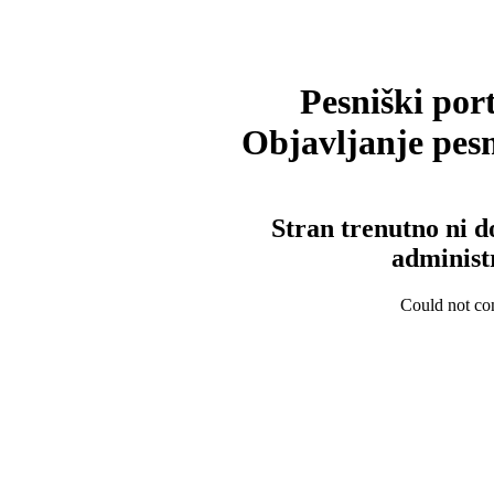
Pesniški port
Objavljanje pesm
Stran trenutno ni d
administ
Could not con