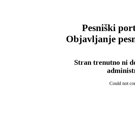
Pesniški port
Objavljanje pesm
Stran trenutno ni d
administ
Could not con