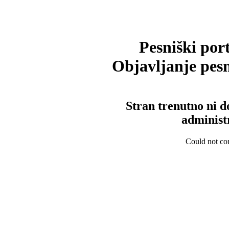
Pesniški port
Objavljanje pesm
Stran trenutno ni d
administ
Could not con