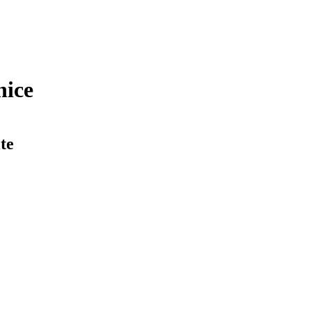
nice
te