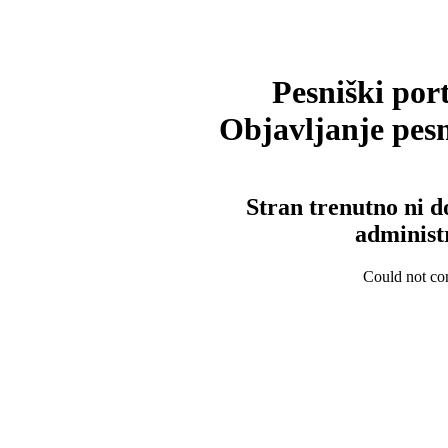
Pesniški port
Objavljanje pesm
Stran trenutno ni d
administ
Could not con