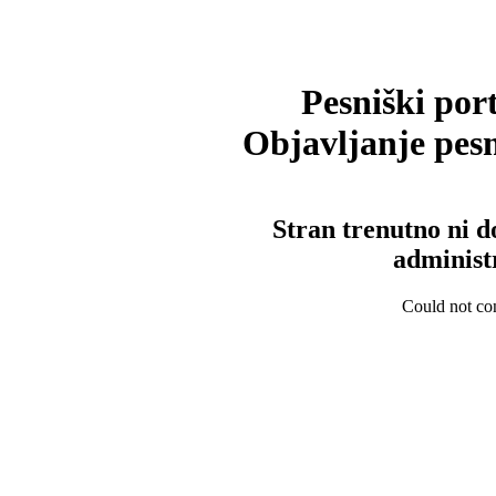
Pesniški port
Objavljanje pesm
Stran trenutno ni d
administ
Could not con