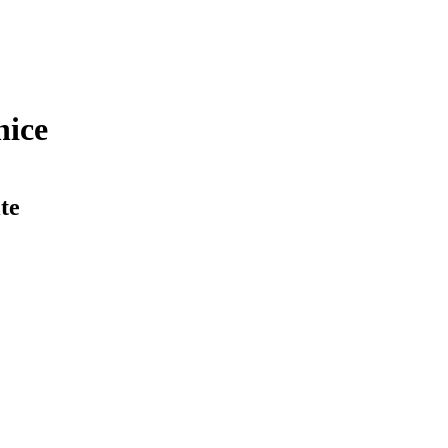
nice
te