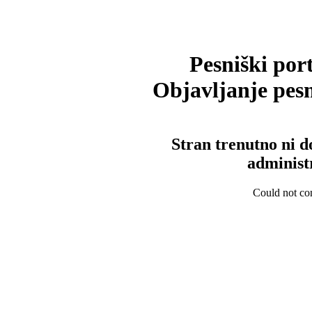
Pesniški port
Objavljanje pesm
Stran trenutno ni d
administ
Could not con