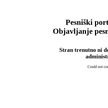
Pesniški port
Objavljanje pesm
Stran trenutno ni d
administ
Could not con