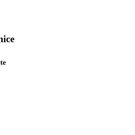
nice
te