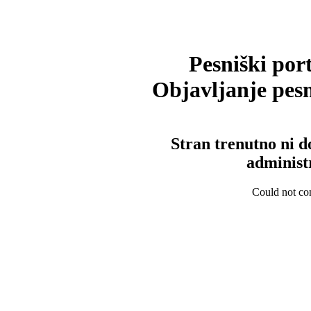
Pesniški port
Objavljanje pesm
Stran trenutno ni d
administ
Could not con