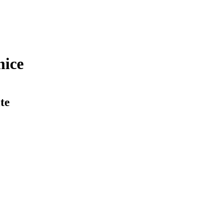
nice
te