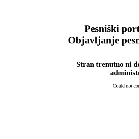
Pesniški port
Objavljanje pesm
Stran trenutno ni d
administ
Could not con