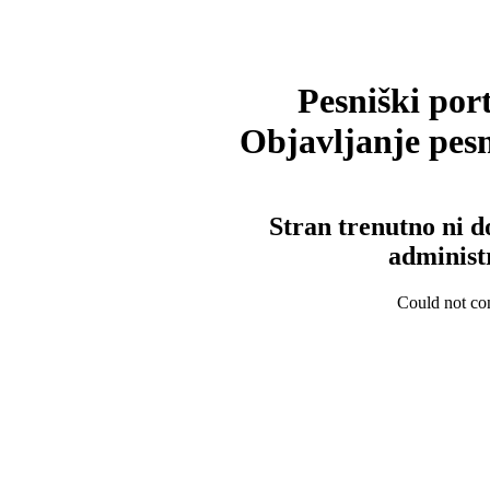
Pesniški port
Objavljanje pesm
Stran trenutno ni d
administ
Could not con