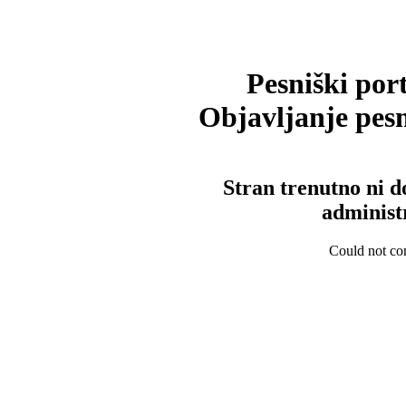
Pesniški port
Objavljanje pesm
Stran trenutno ni d
administ
Could not con