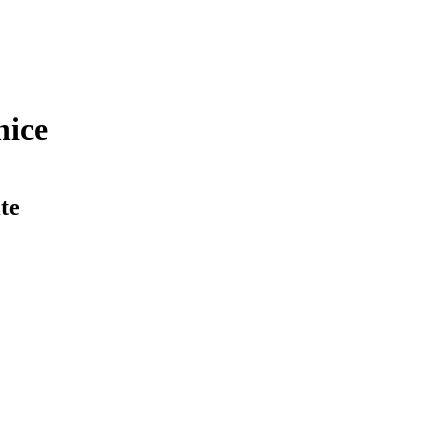
nice
te