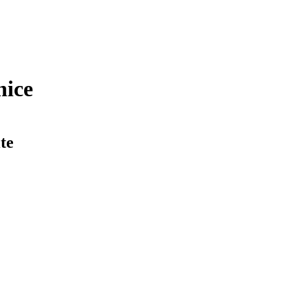
nice
te