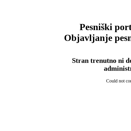
Pesniški port
Objavljanje pesm
Stran trenutno ni d
administ
Could not con