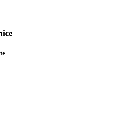
nice
te