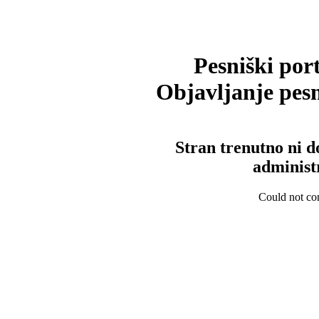
Pesniški port
Objavljanje pesm
Stran trenutno ni d
administ
Could not con