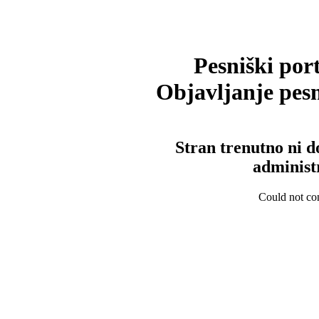
Pesniški port
Objavljanje pesm
Stran trenutno ni d
administ
Could not con