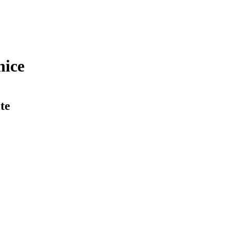
nice
te