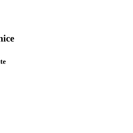
nice
te