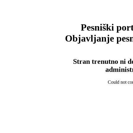
Pesniški port
Objavljanje pesm
Stran trenutno ni d
administ
Could not con