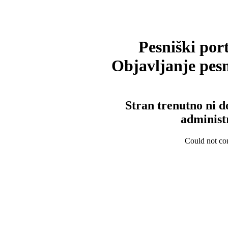
Pesniški port
Objavljanje pesm
Stran trenutno ni d
administ
Could not con