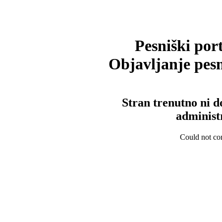
Pesniški port
Objavljanje pesm
Stran trenutno ni d
administ
Could not con