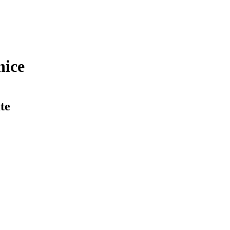
nice
te