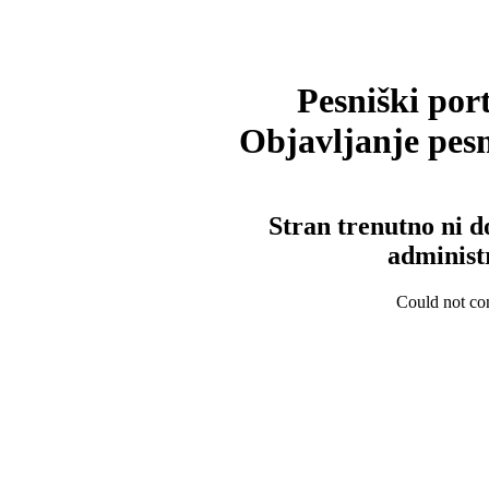
Pesniški port
Objavljanje pesm
Stran trenutno ni d
administ
Could not con