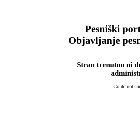
Pesniški port
Objavljanje pesm
Stran trenutno ni d
administ
Could not con