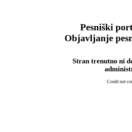
Pesniški port
Objavljanje pesm
Stran trenutno ni d
administ
Could not con